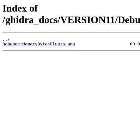
Index of
/ghidra_docs/VERSION11/Debu
../
DebuggerMemoryBytesPlugin.png