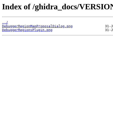
Index of /ghidra_docs/VERSIO
../
DebuggerRegionMapProposalDialog.png
DebuggerRegionsPlugin.png