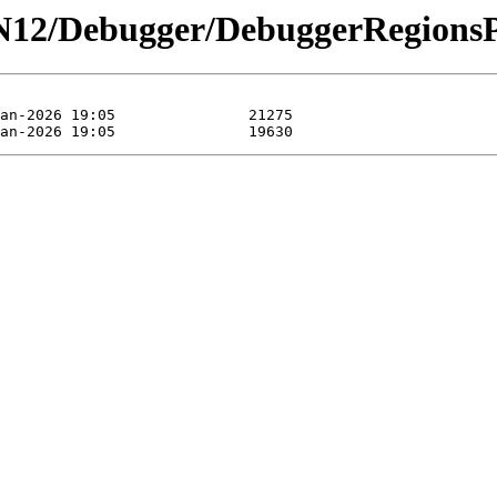
N12/Debugger/DebuggerRegionsP